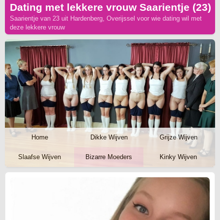
Dating met lekkere vrouw Saarientje (23)
Saarientje van 23 uit Hardenberg, Overijssel voor wie dating wil met
deze lekkere vrouw
Home
Dikke Wijven
Grijze Wijven
Slaafse Wijven
Bizarre Moeders
Kinky Wijven