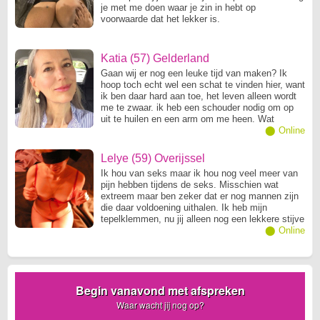
je met me doen waar je zin in hebt op
voorwaarde dat het lekker is.
Katia (57) Gelderland
Gaan wij er nog een leuke tijd van maken? Ik
hoop toch echt wel een schat te vinden hier, want
ik ben daar hard aan toe, het leven alleen wordt
me te zwaar. ik heb een schouder nodig om op
uit te huilen en een arm om me heen. Wat
iedereen wil eigenlijk. Jij ook?
⬤ Online
Lelye (59) Overijssel
Ik hou van seks maar ik hou nog veel meer van
pijn hebben tijdens de seks. Misschien wat
extreem maar ben zeker dat er nog mannen zijn
die daar voldoening uithalen. Ik heb mijn
tepelklemmen, nu jij alleen nog een lekkere stijve
lul
⬤ Online